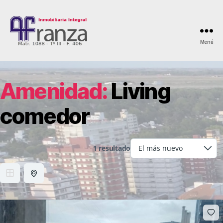
Menú
AFranza
Inmobiliaria
Amenidad:
Living
comedor
1 resultado