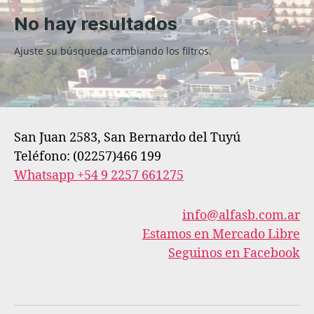
No hay resultados
Ajuste su búsqueda cambiando los filtros.
San Juan 2583, San Bernardo del Tuyú
Teléfono: (02257)466 199
Whatsapp +54 9 2257 661275
info@alfasb.com.ar
Estamos en Mercado Libre
Seguinos en Facebook