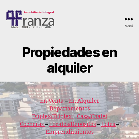
Menú
AFranza
Inmobiliaria
Propiedades en
alquiler
En Venta
–
En Alquiler
Departamentos
Dúplex/Tríplex
–
Casa/Chalet
Cocheras
–
Locales/Depósitos
–
Lotes
–
Emprendimientos