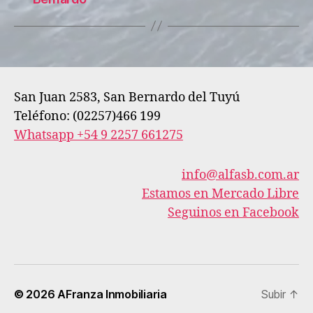
San Juan 2583, San Bernardo del Tuyú
Teléfono: (02257)466 199
Whatsapp +54 9 2257 661275
info@alfasb.com.ar
Estamos en Mercado Libre
Seguinos en Facebook
© 2026
AFranza Inmobiliaria
Subir
↑