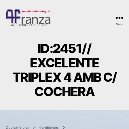
Menú
AFranza
Inmobiliaria
ID:2451//
EXCELENTE
TRIPLEX 4 AMB C/
COCHERA
Duplex/Triplex
4 ambientes