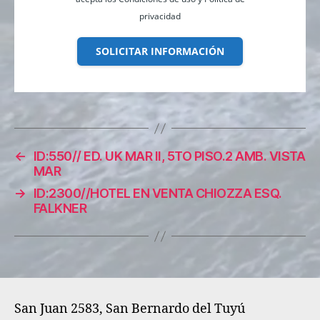
privacidad
SOLICITAR INFORMACIÓN
←
ID:550// ED. UK MAR II, 5TO PISO.2 AMB. VISTA
MAR
→
ID:2300//HOTEL EN VENTA CHIOZZA ESQ.
FALKNER
San Juan 2583, San Bernardo del Tuyú