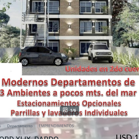
1/6
s
Departamento
EMPRENDIMIENTOS
USD 1
ORD XLIX, DARDO