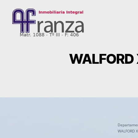
AFranza
Inmobiliaria
WALFORD X
Departame
WALFORD X