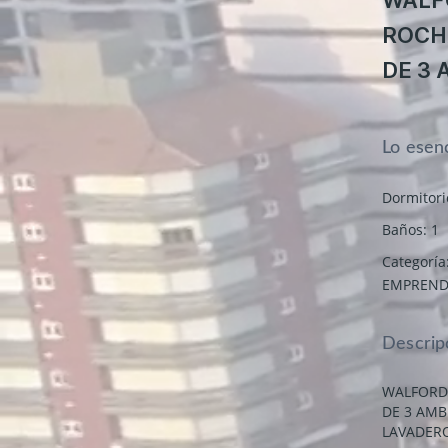
ROCHA
DE 3 
Lo esenc
Dormitori
Baños
:
1
Categoría
EMPREND
Descrip
WALFORD 
DE 3 AMB
LAVADERO