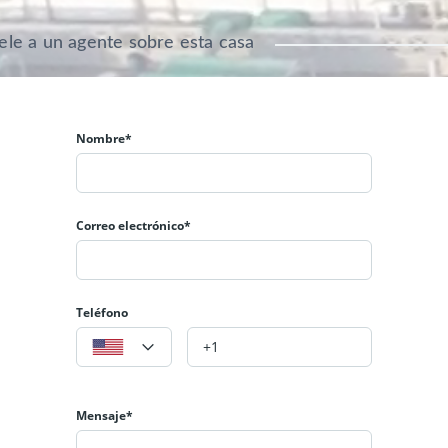
ele a un agente sobre esta casa
Nombre*
Correo electrónico*
Teléfono
Mensaje*