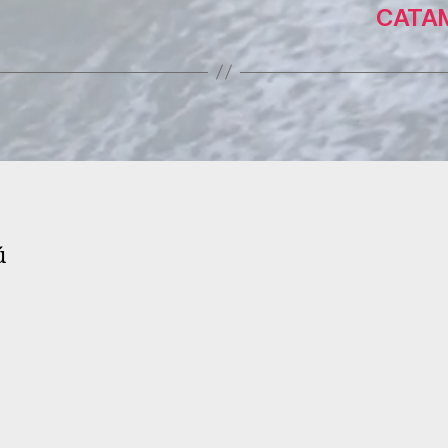
CATAM
ú